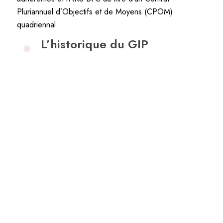
Pluriannuel d’Objectifs et de Moyens (CPOM)
quadriennal.
L’historique du GIP
2001
Le GIP RéQua est né en Franche-
Comté, de la volonté commune de
l’ARH et des établissements de santé
de mutualiser les moyens et les
compétences à travers un objectif du
Schéma Régional d’Organisation
Sanitaire préconisant la mise en place
d’« une structure commune de